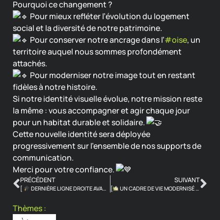
Pourquoi ce changement ?
Pour mieux refléter l’évolution du logement
social et la diversité de notre patrimoine.
Pour conserver notre ancrage dans l’
#oise
, un
territoire auquel nous sommes profondément
attachés.
Pour moderniser notre image tout en restant
fidèles à notre histoire.
Si notre identité visuelle évolue, notre mission reste
la même : vous accompagner et agir chaque jour
pour un habitat durable et solidaire.
Cette nouvelle identité sera déployée
progressivement sur l’ensemble de nos supports de
communication.
Merci pour votre confiance.
PRÉCÉDENT
SUIVANT
[
DERNIÈRE LIGNE DROITE AVANT LE BAC AVEC SCHOOLMOUV ✍
[
UN CADRE DE VIE MODERNISÉ POUR LES SENIORS À ESTRÉES-SAINT-DENIS !]
]
Thèmes :