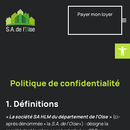
Payer mon loyer
Ouvrir la
Politique de confidentialité
1. Définitions
«
La société SA HLM du département de l’Oise
»
(ci-
après dénommée «
la
S.A. de l’Oise
») : désigne la